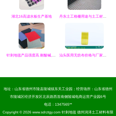
湖北16高滤水板生产基地
丹东土工格栅用途与土工材料应用解析
针刺地毯产品强度高.耐酸碱,欢迎订购
汕头医用无纺布价格与厂家生产批发指南 —— 力王包装·针刺地毯优选方案
地址：山东省德州市陵县陵城镇东关工业园；经营场所：山东省德州
市陵城区经济开发区北辰路西首南侧陵城电商运营产业园6号
电话：1347565**
Copyright © 2026
www.sdrztgy.com
针刺地毯
德州润泽土工材料有限