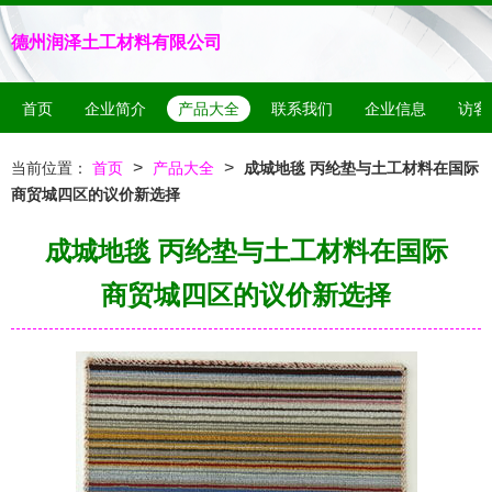
德州润泽土工材料有限公司
首页
企业简介
产品大全
联系我们
企业信息
访客
>
>
当前位置：
首页
产品大全
成城地毯 丙纶垫与土工材料在国际
商贸城四区的议价新选择
成城地毯 丙纶垫与土工材料在国际
商贸城四区的议价新选择